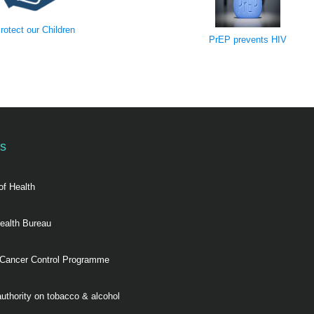
otect our Children
PrEP prevents HIV
ks
of Health
ealth Bureau
 Cancer Control Programme
authority on tobacco & alcohol