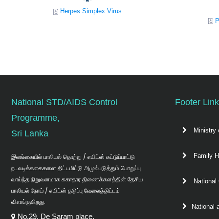
Herpes Simplex Virus
Pr
National STD/AIDS Control
Footer Lin
Programme,
Ministry 
Sri Lanka
Family H
இலங்கையில் பாலியல் தொற்று / எயிட்ஸ் கட்டுப்பாட்டு
நடவடிக்ககைகளை திட்டமிட்டு அமுல்படுத்தும் பொறுப்பு
வாய்ந்த நிறுவனமாக சுகாதார திணைக்களத்தின் தேசிய
National
பாலியல் நோய் / எயிட்ஸ் தடுப்பு வேலைத்திட்டம்
விளங்குகிறது.
National 
No.29, De Saram place,