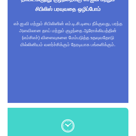
சிபிலிஸ் பரவுவதை ஒழிப்போம்
எச்.ஐ.வி மற்றும் சிபிலிஸின் எம்.டி.சி.டியை நீக்குவது, பரந்த
அளவிலான தாய் மற்றும் குழந்தை ஆரோக்கியத்தின்
(எம்சிஎச்) விளைவுகளை மேம்படுத்த உதவுவதோடு
மில்லினியம் வளர்ச்சிக்கும் நேரடியாக பங்களிக்கும்.