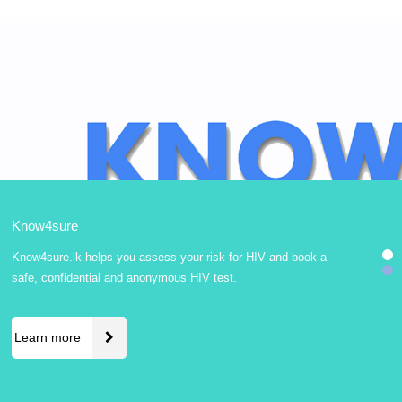
Know4sure
Know4sure.lk helps you assess your risk for HIV and book a
safe, confidential and anonymous HIV test.
Learn more