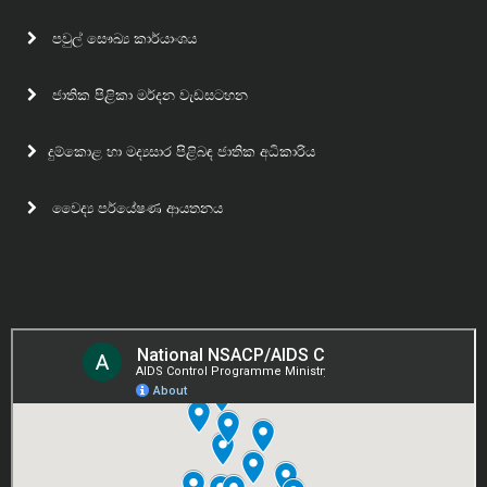
පවුල් සෞඛ්‍ය කාර්යාංශය
ජාතික පිළිකා මර්දන වැඩසටහන
දුම්කොළ හා මද්‍යසාර පිළිබඳ ජාතික අධිකාරිය
වෛද්‍ය පර්යේෂණ ආයතනය