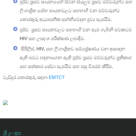
පුර්ව ප්‍රසව සායනයෙහි සිටින සියලුම ප්‍රසව මව්වරුන්ට සහ
ලිංගාශ්‍රිත රෝග සායනවලට සහභාගි වන මව්වරුන්ට
තොරතුරු අධ්‍යාපනික සන්නිවේදන ද්‍රව්‍ය සැපයීම.
පූර්ව ප්‍රසව සායනවලට සහභාගි වන සෑම ගැබිනි මවකටම
HIV සහ උපදංශ පරීක්ෂණ ලබාදීම.
සිපිලිස්, HIV, සහ ලිංගාශ්‍රිතව සම්ප්‍රේෂණය වන ආසාදන
ඇති බවට හඳුනාගෙන ඇති පූර්ව ප්‍රසව මව්වරුන්ට ප්‍රතිකාර
සහ සත්කාර සේවා සැපයීම සහ පසු විපරම් කිරීම.
වැඩිදුර තොරතුරු සඳහා
EMTCT
ශ්‍රී ලංකා