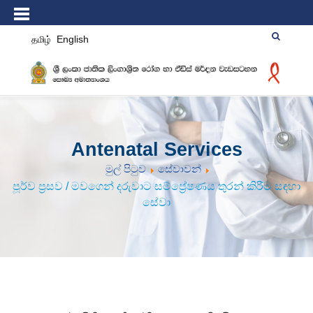
தமிழ்
English
Antenatal Services
මුල් පිටුව
සේවාවන්
පූර්ව ප්‍රසව / මවගෙන් දරුවාට සම්ප්‍රේෂණය තුරන් කිරීම සඳහා
සේවා