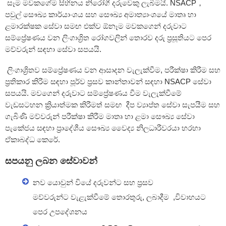
සෑම මවකගේම සිහිනය නිරෝගී දරුවෙකු ලැබීමයි. NSACP，
පවුල් සෞඛ්‍ය කාර්යාංශය සහ සෞඛ්‍ය අමාත්‍යාංශයේ මාතෘ හා
ළමාරක්ෂක සේවා සමඟ එක්ව ඕනෑම මවකගෙන් දරුවාට
සම්ප්‍රේෂණය වන ලිංගාශ්‍රිත රෝගවලින් තොරව දරු ප්‍රසූතියට පෙර
මව්වරුන් සඳහා සේවා සපයයි.
ලිංගාශ්‍රිතව සම්ප්‍රේෂණය වන ආසාදන වැලැක්වීම, පරීක්ෂා කිරීම සහ
ප්‍රතිකාර කිරීම සඳහා පූර්ව ප්‍රසව කාන්තාවන් සඳහා NSACP සේවා
සපයයි. මවගෙන් දරුවාට සම්ප්‍රේෂණය වීම වැලැක්වීමේ
වැඩසටහන ක්‍රියාත්මක කිරීමත් සමඟ දීප ව්‍යාප්ත සේවා සැපයීම සහ
ගැබිණි මව්වරුන් පරීක්ෂා කිරීම මාතෘ හා ළමා සෞඛ්‍ය සේවා
පැකේජය සඳහා ප්‍රාදේශීය සෞඛ්‍ය වෛද්‍ය නිලධාරීවරයා හරහා
ඒකාබද්ධ කෙරේ.
සපයනු ලබන සේවාවන්
නව යොවුන් වියේ දරුවන්ට සහ ප්‍රසව
මව්වරුන්ට වැළැක්වීමේ තොරතුරු, ලබාදීම ,විවාහයට
පෙර උපදේශනය