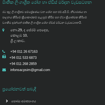
ජාතික ලිංගාශ්‍රිත රෝග හා ඒඩිස් මර්දන වැඩසටහන
රට තුල ලිංගාශ්‍රිතව සම්ප්‍රේෂණය වන රෝග සහ එච්.අයි.වී. නිවාරණය හා
පාලනය කිරීමේ ක්‍රියාකාරකම් සැලසුම් කිරීම සහ ඒවා ක්‍රියාත්මක කිරීමේ
වගකීම දරන්නේ ජාතික ලිංගාශ්‍රිත රෝග ඒඩ්ස් මර්ධන වැඩසටහනයි.
නො.29, ද සේරම් පෙදෙස,
කොළඹ 10,
ශ්‍රී ලංකාව.
+94 011 26 67163
+94 011 533 6873
+94 011 268 2859
infonsacpsim@gmail.com
ප්‍රයෝජනවත් සබැඳි
සෞඛ්‍ය අමාත්‍යාංශය