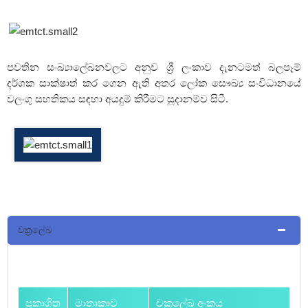
පවතින සංඛ්‍යාලේඛනවලට අනුව ශ්‍රී ලංකාව දැනටමත් බලපෑම්
දර්ශක සාක්ෂාත් කර ගෙන ඇති අතර ලෝක සෞඛ්‍ය සංවිධානයේ
වලංගු සහතිකය සඳහා අයදුම් කිරීමට සූදානම්ව සිටී.
චක්‍රලේඛ
ප්‍රකාශිත
මාතෘකාව
චක්‍රලේඛ අංකය