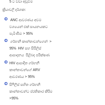
5 ට වඩා අඩුවීම
ක්‍රියාවලි
දර්ශක:
ANC ආවරණය අවම
වශයෙන් එක් සායනයකට
පැමිණීම > 95%
ගර්භනී කාන්තාවන්ගෙන් >
95% HIV සහ සිපිලිස්
ආසාදනය පිළිබඳ පරීක්ෂණ
HIV ආසාදිත ගර්භනී
කාන්තාවන්ගේ ARV
ආවරණය > 95%
සිෆිලිස් සහිත ගර්භනී
කාන්තාවන්ට ප්රතිකාර කිරීම
>95%