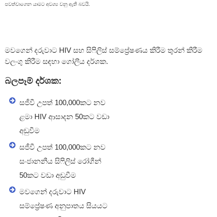
limination
පවත්වාගෙන යාමට අවශ්‍ය වනු ඇති බවයි.
f
other
o
hild
මවගෙන් දරුවාට HIV සහ සිෆිලිස් සම්ප්‍රේෂණය කිරීම තුරන් කිරීම
ransmission
වලංගු කිරීම සඳහා ගෝලීය දර්ශක.
f
HIV
බලපෑම් දර්ශක:
programming
ri
සජීවී උපත් 100,000කට නව
Lanka
ළමා HIV ආසාදන 50කට වඩා
අඩුවීම
සජීවී උපත් 100,000කට නව
සංජානනීය සිෆිලිස් රෝගීන්
50කට වඩා අඩුවීම
මවගෙන් දරුවාට HIV
සම්ප්‍රේෂණ අනුපාතය සියයට