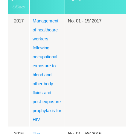
වර්ෂය
2017
Management
No. 01 - 19/ 2017
of healthcare
workers
following
occupational
exposure to
blood and
other body
fluids and
post-exposure
prophylaxis for
HIV
2016
The
No. 01 - 59/ 2016