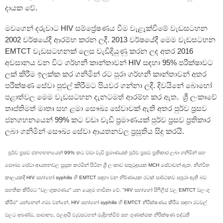
දායක වේ.
මවගෙන් දරුවාට HIV සම්ප්‍රේෂණය වීම වැළැක්වීමේ වැඩසටහන
2002 වර්ෂයේදී ආරම්භ කරන ලදී. 2013 වර්ෂයේදී මෙම වැඩසටහන
EMTCT වැඩසටහනක් ලෙස වැඩිදියුණු කරන ලද අතර 2016
අවසානය වන විට ගර්භනී කාන්තාවන් HIV සඳහා 95% පරීක්ෂාවට
ලක් කිරීම ඉලක්ක කර ගනිමින් රට පුරා ගර්භනී කාන්තාවන් අතර
පරීක්ෂණ සේවා පුළුල් කිරීමට පියවර ගන්නා ලදී. දිවයිනේ බොහෝ
පළාත්වල මෙම වැඩසටහන දැනටමත් ආරම්භ කර ඇත. ශ්‍රී ලංකාවේ
තෘප්තිමත් මාතෘ සහ ළමා සෞඛ්‍ය සේවාවක් ඇති අතර පුර්ව ප්‍රසව
ජනගහනයෙන් 99% කට වඩා වැඩි ප්‍රමාණයක් පුර්ව ප්‍රසව ප්‍රතිකාර
ලබා ගනිමින් සෞඛ්‍ය සේවා ආයතනවල ප්‍රසූතිය සිදු කරයි.
පූර්ව ප්‍රසව ජනගහනයෙන් 99% කට වඩා වැඩි ප්‍රමාණයක්
පූර්ව
ප්‍රසව ප්‍රතිකාර ලබා ගනිමින් සහ
සෞඛ්‍ය සේවා ආයතනවල ප්‍රසූත කරමින් සිටින ශ්‍රී ලංකාව සතුටුදායක MCH සේවාවන් ඇත. නිශ්චිත
කාලයකදී HIV සහ/හෝ syphilis හි EMTCT සඳහා වන නිර්ණායක රටක් සාර්ථකව සපුරා ඇති බව
caling
සහතික කිරීමට "වලංගුකරණය" යන යෙදුම භාවිතා වේ. "HIV සහ/හෝ සිෆිලිස් වල EMTCT වලංගු
up
කිරීම" යන්නෙන් ගම්‍ය වන්නේ, HIV සහ/හෝ syphilis හි EMTCT නිරීක්ෂණය කිරීම සඳහා රටවල්
f
වලට අඛණ්ඩ, සාමාන්‍ය, ඵලදායි වැඩසටහන් මැදිහත්වීම් සහ ගුණාත්මක නිරීක්ෂණ පද්ධති