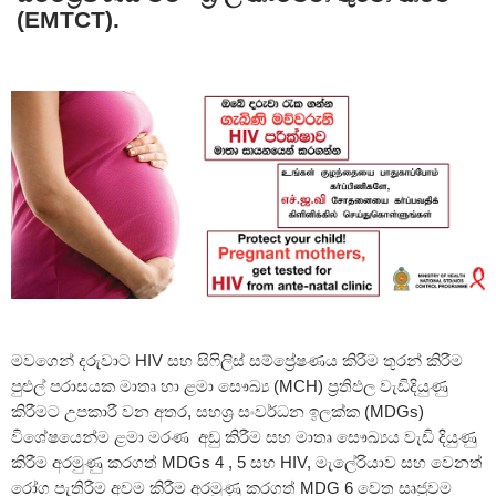
(EMTCT).
මවගෙන් දරුවාට HIV සහ සිෆිලිස් සම්ප්‍රේෂණය කිරීම තුරන් කිරීම
පුළුල් පරාසයක මාතෘ හා ළමා සෞඛ්‍ය (MCH) ප්‍රතිඵල වැඩිදියුණු
කිරීමට උපකාරී වන අතර, සහශ්‍ර සංවර්ධන ඉලක්ක (MDGs)
විශේෂයෙන්ම ළමා මරණ අඩු කිරීම සහ මාතෘ සෞඛ්‍යය වැඩි දියුණු
කිරීම අරමුණු කරගත් MDGs 4 , 5 සහ HIV, මැලේරියාව සහ වෙනත්
රෝග පැතිරීම අවම කිරීම අරමුණු කරගත් MDG 6 වෙත සෘජුවම