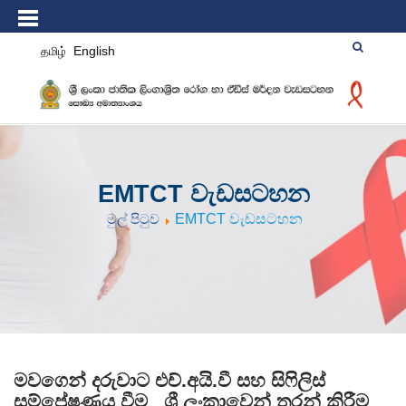
தமிழ்
English
EMTCT වැඩසටහන
මුල් පිටුව
EMTCT වැඩසටහන
මවගෙන් දරුවාට එච්.අයි.වී සහ සිෆිලිස්
සම්ප්‍රේෂණය වීම ශ්‍රී ලංකාවෙන් තුරන් කිරීම